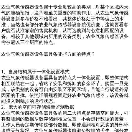
农业气象传感器设备属于专业度较高的类别，对某个区域内天
气的准确预报，发挥着至关重要的辅助作用。从农业气象传感
器设备新参考价格不难看出，其整体价格处于中等偏上的水
准，当然也有部分农业气象传感器设备质优价廉，这就要看客
户能否认准靠谱的售卖机构，从而选购到与心意相匹配的设
备。相较于其他领域内所用的设备类别，农业气象传感器设备
需被冠以三个层面的特点。
农业气象传感器设备需具备哪些方面的特点？
1、自身结构属于一体化设置模式
农业气象传感器设备需具备的特点为一体化设置，即整体结构
相互联结在一起，省略了安装和拆卸的多余环节。购置一旦完
成，该类别的设备可自由安装至不同区域，且能自行规避外界
因素的干扰。依照详细规程固定好农业气象传感器，该设备就
能投入到稳步的运行状态。
2、庞大的空间可存储海量监测数据
农业气象传感器设备需具备的第二大特点是存储空间庞大，可
将监测到的数据尽数存储到相应位置，不会进行数据的覆盖，
工作人员会定期传输这部分数据。即使遇到相对恶劣的外部环
境或天气状况，农业气象传感器也能避免数据的丢失，部分农