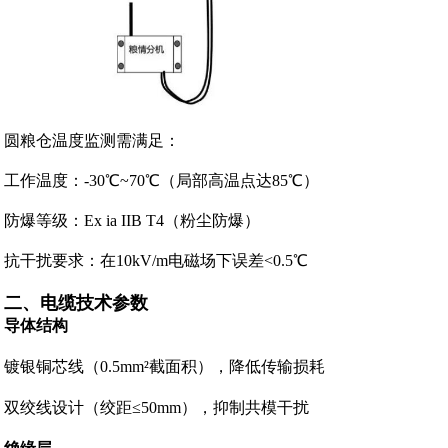
圆粮仓温度监测需满足：
工作温度：-30℃~70℃（局部高温点达85℃）
防爆等级：Ex ia IIB T4（粉尘防爆）
抗干扰要求：在10kV/m电磁场下误差<0.5℃
二、电缆技术参数
导体结构
镀银铜芯线（0.5mm²截面积），降低传输损耗
双绞线设计（绞距≤50mm），抑制共模干扰